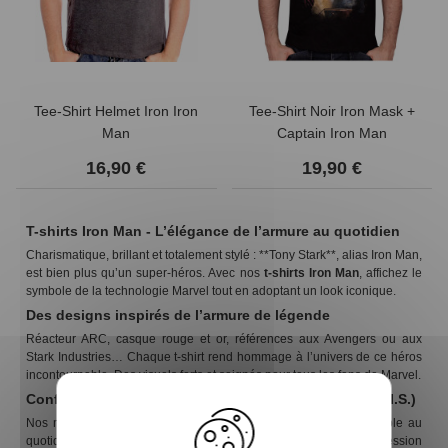
Tee-Shirt Helmet Iron Iron
Tee-Shirt Noir Iron Mask +
Man
Captain Iron Man
16,90 €
19,90 €
T-shirts Iron Man - L’élégance de l’armure au quotidien
Charismatique, brillant et totalement stylé : **Tony Stark**, alias Iron Man,
est bien plus qu’un super-héros. Avec nos
t-shirts Iron Man
, affichez le
symbole de la technologie Marvel tout en adoptant un look iconique.
Des designs inspirés de l’armure de légende
Réacteur ARC, casque rouge et or, références aux Avengers ou aux
Stark Industries… Chaque t-shirt rend hommage à l’univers de ce héros
incontournable. Des visuels forts et soignés pour tous les fans de Marvel.
Confort technologique (sans avoir besoin de J.A.R.V.I.S.)
Nos modèles sont conçus en coton doux, pour une tenue agréable au
quotidien. Que vous soyez dans un open space ou en pleine session