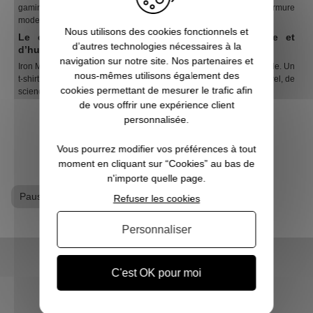
gaming, vous porterez votre t-shirt Iron Man comme une armure
moderne.
Nous utilisons des cookies fonctionnels et
Le cadeau parfait pour les fans de technologie et
d’autres technologies nécessaires à la
d’humour
navigation sur notre site. Nos partenaires et
Iron Man, c’est le héros de ceux qui aiment allier intelligence et style. Un
nous-mêmes utilisons également des
t-shirt à son effigie, c’est le cadeau idéal pour les amateurs de Marvel, de
cookies permettant de mesurer le trafic afin
science-fiction, ou simplement de Tony Stark.
de vous offrir une expérience client
personnalisée.
Vous pourrez modifier vos préférences à tout
moment en cliquant sur “Cookies” au bas de
Découvrez d’autres pages :
n'importe quelle page.
Pause Canap
Refuser les cookies
Personnaliser
C'est OK pour moi
LIVRAISON RAPIDE