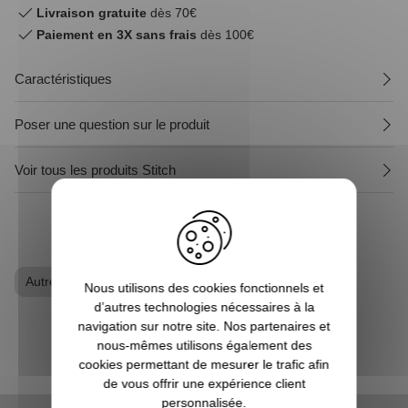
Livraison gratuite
dès 70€
Paiement en 3X sans frais
dès 100€
Caractéristiques
Poser une question sur le produit
Voir tous les produits Stitch
Autres Animés
Stitch
T-shirt geek
Nous utilisons des cookies fonctionnels et
d’autres technologies nécessaires à la
navigation sur notre site. Nos partenaires et
nous-mêmes utilisons également des
cookies permettant de mesurer le trafic afin
de vous offrir une expérience client
personnalisée.