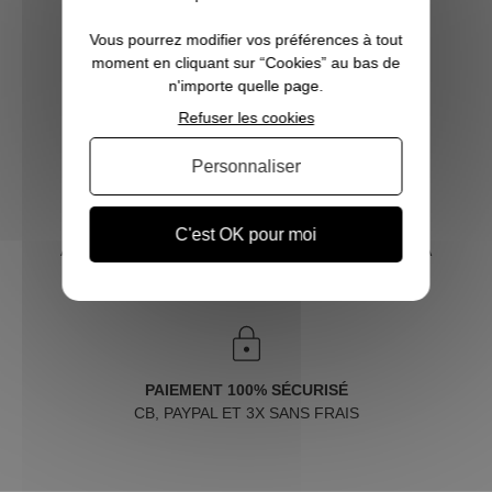
Vous pourrez modifier vos préférences à tout
moment en cliquant sur “Cookies” au bas de
n'importe quelle page.
LIVRAISON RAPIDE
OFFERTE DÈS 70€
Refuser les cookies
Personnaliser
SERVICE CLIENT
C'est OK pour moi
À VOTRE ÉCOUTE DU LUNDI AU SAMEDI DE 10H À
18H
PAIEMENT 100% SÉCURISÉ
CB, PAYPAL ET 3X SANS FRAIS