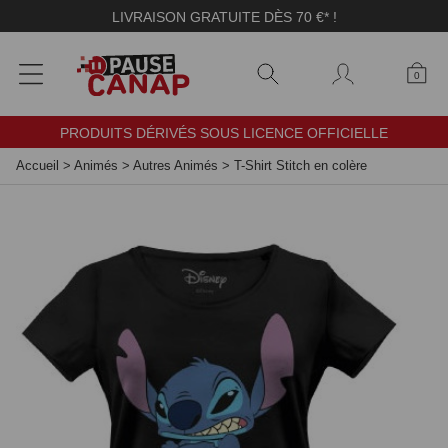
Panneau de gestion des cookies
LIVRAISON GRATUITE DÈS 70 €* !
0
PRODUITS DÉRIVÉS SOUS LICENCE OFFICIELLE
Accueil
>
Animés
>
Autres Animés
>
T-Shirt Stitch en colère