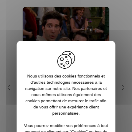
Nous utilisons des cookies fonctionnels et
d’autres technologies nécessaires à la
Pourquoi se (re)plonger dans
Q
navigation sur notre site. Nos partenaires et
la série Friends ?
geek
nous-mêmes utilisons également des
cookies permettant de mesurer le trafic afin
Diffusée depuis 1994 jusqu'en 2004,
de vous offrir une expérience client
Friends compte des milliers de fans dans
Vous c
personnalisée.
le monde entier. Cette série
à Noë
intergénérationnelle conserve une
l’univ
Vous pourrez modifier vos préférences à tout
excellente audience et un public sans
Notr
moment en cliquant sur “Cookies” au bas de