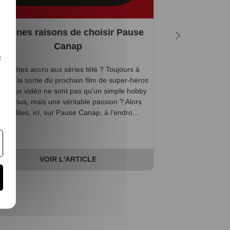
 bonnes raisons de choisir Pause
Quels super
Canap
c
ous êtes accro aux séries télé ? Toujours à
Nés de la répons
fût de la sortie du prochain film de super-héros
sa Ligue des Just
es jeux vidéo ne sont pas qu’un simple hobby
en 1963, pour l
our vous, mais une véritable passion ? Alors
d’une équipe. D
vous êtes, ici, sur Pause Canap, à l’endro...
Thor, Hulk, Ant 
VOIR L'ARTICLE
V