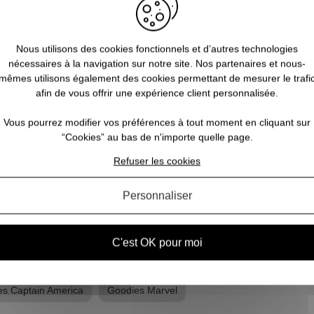
Pourquoi Captain America est le
5
Nous utilisons des cookies fonctionnels et d’autres technologies
symbole du patriotisme américain
nécessaires à la navigation sur notre site. Nos partenaires et nous-
mêmes utilisons également des cookies permettant de mesurer le trafi
?
afin de vous offrir une expérience client personnalisée.
 la
V
ne
Super-héros emblématique de l'univers Marvel,
l’af
Vous pourrez modifier vos préférences à tout moment en cliquant sur
Captain America est l'alter ego de Steve Rogers,
? L
“Cookies” au bas de n'importe quelle page.
n
un soldat aux super-pouvoirs de la Seconde
p
si
Guerre mondiale. Premier super-héros au
Refuser les cookies
monde, cet homme originaire de Brooklyn est
avant tout u...
Personnaliser
VOIR L'ARTICLE
C'est OK pour moi
s Captain America
Goodies Marvel