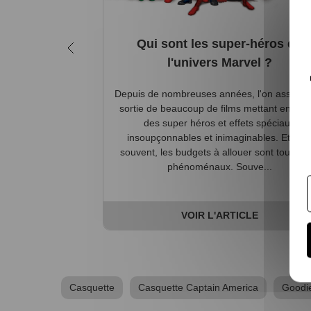
Qui sont les super-héros de
l'univers Marvel ?
Depuis de nombreuses années, l'on assiste à
sortie de beaucoup de films mettant en scè
des super héros et effets spéciaux
insoupçonnables et inimaginables. Et bie
souvent, les budgets à allouer sont tout aus
phénoménaux. Souve...
VOIR L'ARTICLE
Casquette
Casquette Captain America
Goodie