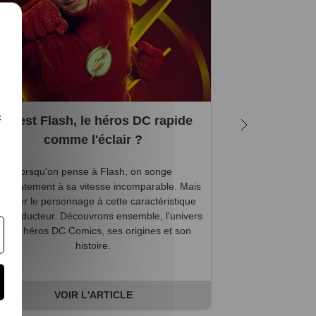
c
ui est Flash, le héros DC rapide
Top 10 des
comme l'éclair ?
et produi
Lorsqu'on pense à Flash, on songe
édiatement à sa vitesse incomparable. Mais
L'univers DC Com
sumer le personnage à cette caractéristique
ses antagoniste
ait réducteur. Découvrons ensemble, l'univers
fascinants et pa
de ce héros DC Comics, ses origines et son
apportent une p
histoire.
histoires d
Sup
VOIR L'ARTICLE
V