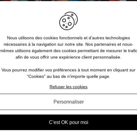
Nous utilisons des cookies fonctionnels et d’autres technologies
nécessaires à la navigation sur notre site. Nos partenaires et nous-
mêmes utilisons également des cookies permettant de mesurer le trafi
se
Qui sont les super-héros de
Q
afin de vous offrir une expérience client personnalisée.
l'univers DC Comics ?
Vous pourrez modifier vos préférences à tout moment en cliquant sur
 à
Nul ne peut le nier : les super-héros vivent un
“Cookies” au bas de n'importe quelle page.
héros
âge d’or sans précédent. Marginalisé et réservé
imm
Refuser les cookies
obby
à un public de geeks jusqu’aux années 2000, le
ré
rs
genre a connu un envol fulgurant grâce à
ser
.
Hollywood. Mais une question revient souvent : «
Personnaliser
c...
C'est OK pour moi
VOIR L'ARTICLE