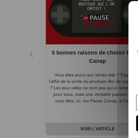
5 bonnes raisons de choisir Pau
Canap
Vous êtes accro aux séries télé ? Toujours
l’affût de la sortie du prochain film de super-
? Les jeux vidéo ne sont pas qu’un simple h
pour vous, mais une véritable passion ? Alo
vous êtes, ici, sur Pause Canap, à l’endro..
VOIR L'ARTICLE