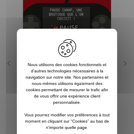
5 bonnes raisons de choisir
Qui
Nous utilisons des cookies fonctionnels et
Pause Canap
d’autres technologies nécessaires à la
navigation sur notre site. Nos partenaires et
Vous êtes accro aux séries télé ? Toujours
Nul ne
nous-mêmes utilisons également des
à l’affût de la sortie du prochain film de
un âge
cookies permettant de mesurer le trafic afin
super-héros ? Les jeux vidéo ne sont pas
rése
de vous offrir une expérience client
qu’un simple hobby pour vous, mais une
année
personnalisée.
véritable passion ? Alors vous êtes, ici, sur
fulg
Pause Canap, à l’endro...
q
Vous pourrez modifier vos préférences à tout
moment en cliquant sur “Cookies” au bas de
n'importe quelle page.