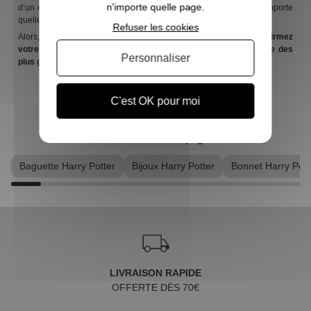
n'importe quelle page.
d’un événement spécial, elle apportera une touche magique à n'importe
quelle garde-robe.
Refuser les cookies
Alors, prêt à montrer à tous que la magie ne meurt jamais ?
Affirmez
votre fierté de sorcier avec une casquette Harry Potter digne des
Personnaliser
plus grands élèves de Poudlard !
C'est OK pour moi
Découvrez d’autres pages :
Baguette Harry Potter
Bijoux Harry Potter
Bonnet Harry Pott
LIVRAISON RAPIDE
OFFERTE DÈS 70€