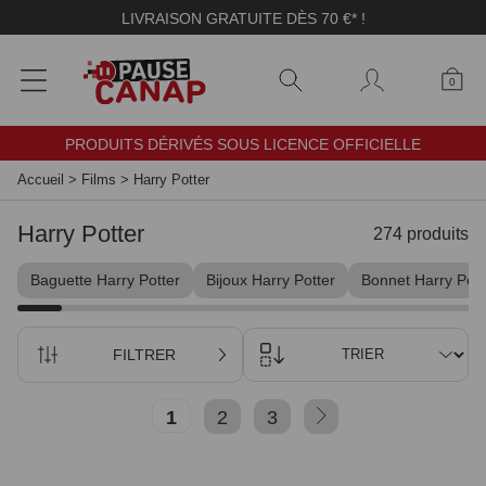
Panneau de gestion des cookies
★★★★★ 4,8 AVIS GARANTIS
0
PRODUITS DÉRIVÉS SOUS LICENCE OFFICIELLE
Accueil
>
Films
>
Harry Potter
Harry Potter
274 produits
Baguette Harry Potter
Bijoux Harry Potter
Bonnet Harry Pott
FILTRER
TRIER
1
2
3