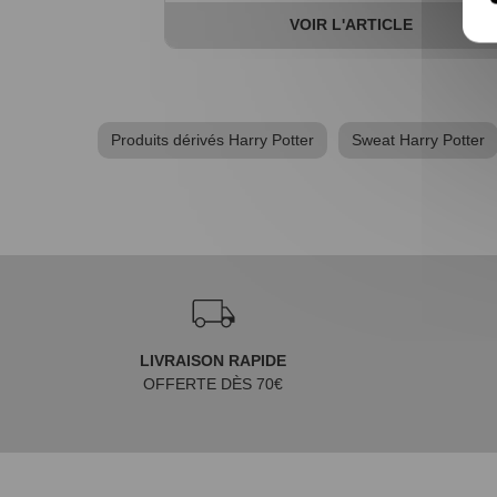
VOIR L'ARTICLE
Produits dérivés Harry Potter
Sweat Harry Potter
LIVRAISON RAPIDE
OFFERTE DÈS 70€