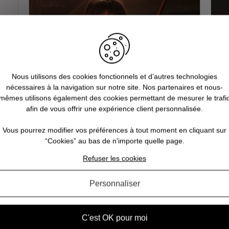
Nous utilisons des cookies fonctionnels et d’autres technologies
nécessaires à la navigation sur notre site. Nos partenaires et nous-
mêmes utilisons également des cookies permettant de mesurer le trafi
afin de vous offrir une expérience client personnalisée.
la
Quels sont les 10 objets
mythiques de la saga Harry Potter
Vous pourrez modifier vos préférences à tout moment en cliquant sur
“Cookies” au bas de n'importe quelle page.
?
us
Vou
Refuser les cookies
Tout Potterhead (fans d'Harry Potter) qui se
à l
re
respecte s’est demandé au moins une fois dans
Vou
tes
sa vie quel objet magique il aimerait posséder.
Personnaliser
le
Parmi les artefacts les plus emblématiques de la
am
saga Harry Potter, nous en avons sélectionné d...
C'est OK pour moi