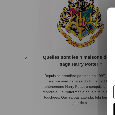
Quelles sont les 4 maisons dans 
saga Harry Potter ?
Depuis sa première parution en 1997, et pl
encore avec l’arrivée du film en 2001, le
phénomène Harry Potter a conquis la cultu
mondiale. La Pottermania nous a tous et tou
touchées. Qui n’a pas attendu, fébrilement, 
jour de s...