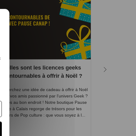
c
Quelles sont les licences geeks
5 bonnes rai
incontournables à offrir à Noël ?
s cherchez une idée de cadeau à offrir à Noël
Vous êtes accro
’un de vos amis passionné par l’univers Geek ?
l’affût de la sorti
s êtes au bon endroit ! Notre boutique Pause
? Les jeux vidéo 
Canap à Calais regorge de trésors pour les
pour vous, mais 
ateurs de Pop culture : que vous soyez à l...
vous êtes, ici,