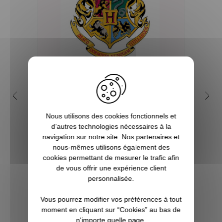
Quelles sont les 4 maisons
Q
dans la saga Harry Potter ?
my
Nous utilisons des cookies fonctionnels et
Depuis sa première parution en 1997, et
d’autres technologies nécessaires à la
plus encore avec l’arrivée du film en 2001,
Tout 
navigation sur notre site. Nos partenaires et
le phénomène Harry Potter a conquis la
se re
nous-mêmes utilisons également des
culture mondiale. La Pottermania nous a
fois
cookies permettant de mesurer le trafic afin
tous et toutes touchées. Qui n’a pas
aimera
de vous offrir une expérience client
attendu, fébrilement, le jour de s...
plu
personnalisée.
Pott
Vous pourrez modifier vos préférences à tout
VOIR L'ARTICLE
moment en cliquant sur “Cookies” au bas de
n'importe quelle page.