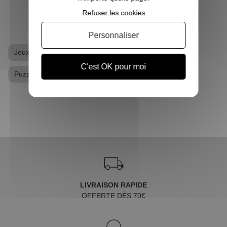
Refuser les cookies
Personnaliser
Jeux
Produits dérivés Harry Potter
Puzzle
C'est OK pour moi
Puzzle Harry Potter
LIVRAISON RAPIDE
OFFERTE DÈS 70€