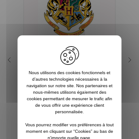
Quelles sont les 4 maisons
Q
dans la saga Harry Potter ?
my
Nous utilisons des cookies fonctionnels et
Depuis sa première parution en 1997, et
d’autres technologies nécessaires à la
plus encore avec l’arrivée du film en 2001,
Tout 
navigation sur notre site. Nos partenaires et
le phénomène Harry Potter a conquis la
se re
nous-mêmes utilisons également des
culture mondiale. La Pottermania nous a
foi
cookies permettant de mesurer le trafic afin
tous et toutes touchées. Qui n’a pas
aimera
de vous offrir une expérience client
attendu, fébrilement, le jour de s...
plu
personnalisée.
Pott
Vous pourrez modifier vos préférences à tout
VOIR L'ARTICLE
moment en cliquant sur “Cookies” au bas de
n'importe quelle page.