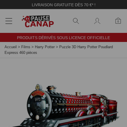
Panneau de gestion des cookies
LIVRAISON GRATUITE DÈS 70 €* !
0
PRODUITS DÉRIVÉS SOUS LICENCE OFFICIELLE
Accueil
>
Films
>
Harry Potter
>
Puzzle 3D Harry Potter Poudlard
Express 460 pièces