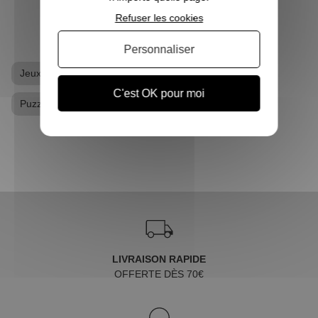
Refuser les cookies
Personnaliser
Jeux
Produits dérivés Harry Potter
Puzzle
C'est OK pour moi
Puzzle Harry Potter
LIVRAISON RAPIDE
OFFERTE DÈS 70€