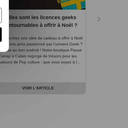
Quelles sont les licences geeks
Quelles 
incontournables à offrir à Noël ?
magiques in
saga
s cherchez une idée de cadeau à offrir à Noël
’un de vos amis passionné par l’univers Geek ?
Petits et grands,
s êtes au bon endroit ! Notre boutique Pause
Potter a probable
Canap à Calais regorge de trésors pour les
que vous vous at
ateurs de Pop culture : que vous soyez à l...
d'admission d
aventures de l'app
VOIR L'ARTICLE
V