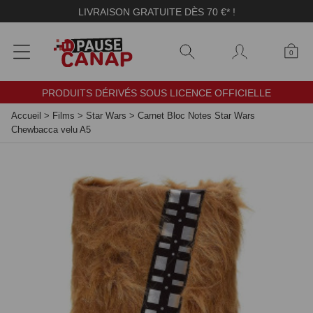
Panneau de gestion des cookies
LIVRAISON GRATUITE DÈS 70 €* !
0
PRODUITS DÉRIVÉS SOUS LICENCE OFFICIELLE
Accueil
>
Films
>
Star Wars
>
Carnet Bloc Notes Star Wars
Chewbacca velu A5