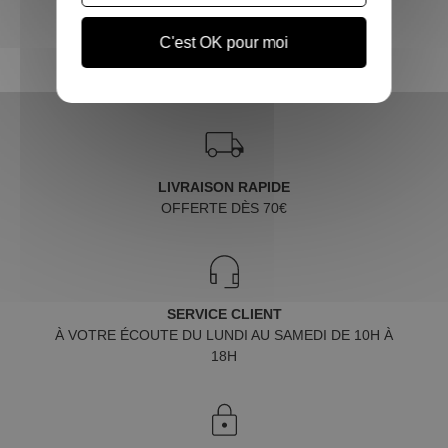
C'est OK pour moi
LIVRAISON RAPIDE
OFFERTE DÈS 70€
SERVICE CLIENT
À VOTRE ÉCOUTE DU LUNDI AU SAMEDI DE 10H À
18H