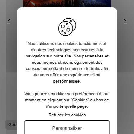
Pourquoi Star Wars est
Q
devenu une saga culte ?
geek
Créée par Georges Lucas, Star Wars est
Nous utilisons des cookies fonctionnels et
l'une des franchises les plus populaires et
Vous c
d’autres technologies nécessaires à la
les plus rentables de toute l'histoire du
à Noë
navigation sur notre site. Nos partenaires et
cinéma. Tout commence avec le premier
l’univ
nous-mêmes utilisons également des
film, en réalité l'épisode 4 d'une
Notr
cookies permettant de mesurer le trafic afin
ennealogie, qui devient culte dès sa...
regor
de vous offrir une expérience client
Po
personnalisée.
VOIR L'ARTICLE
Vous pourrez modifier vos préférences à tout
moment en cliquant sur “Cookies” au bas de
n'importe quelle page.
Refuser les cookies
Goodies Star Wars
Personnaliser