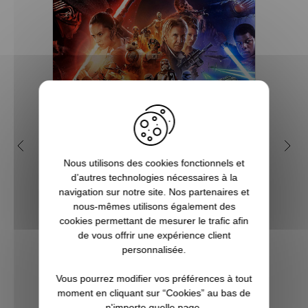
Pourquoi Star Wars est
Q
devenu une saga culte ?
geek
Nous utilisons des cookies fonctionnels et
d’autres technologies nécessaires à la
Créée par Georges Lucas, Star Wars est
navigation sur notre site. Nos partenaires et
l'une des franchises les plus populaires et
Vous c
nous-mêmes utilisons également des
les plus rentables de toute l'histoire du
à Noë
cookies permettant de mesurer le trafic afin
cinéma. Tout commence avec le premier
l’univ
de vous offrir une expérience client
film, en réalité l'épisode 4 d'une
Notr
personnalisée.
ennealogie, qui devient culte dès sa...
regor
Po
Vous pourrez modifier vos préférences à tout
moment en cliquant sur “Cookies” au bas de
n'importe quelle page.