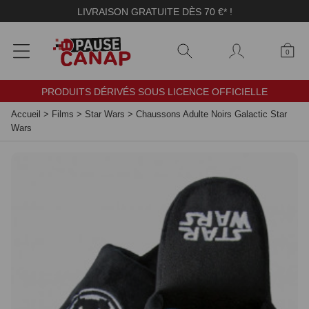
Panneau de gestion des cookies
LIVRAISON GRATUITE DÈS 70 €* !
0
PRODUITS DÉRIVÉS SOUS LICENCE OFFICIELLE
Accueil
>
Films
>
Star Wars
>
Chaussons Adulte Noirs Galactic Star
Wars