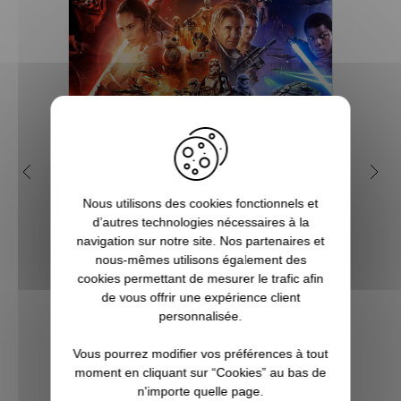
Pourquoi Star Wars est
Q
devenu une saga culte ?
geek
Nous utilisons des cookies fonctionnels et
d’autres technologies nécessaires à la
Créée par Georges Lucas, Star Wars est
navigation sur notre site. Nos partenaires et
l'une des franchises les plus populaires et
Vous c
nous-mêmes utilisons également des
les plus rentables de toute l'histoire du
à Noë
cookies permettant de mesurer le trafic afin
cinéma. Tout commence avec le premier
l’univ
de vous offrir une expérience client
film, en réalité l'épisode 4 d'une
Notr
personnalisée.
ennealogie, qui devient culte dès sa...
regor
Po
Vous pourrez modifier vos préférences à tout
moment en cliquant sur “Cookies” au bas de
VOIR L'ARTICLE
n'importe quelle page.