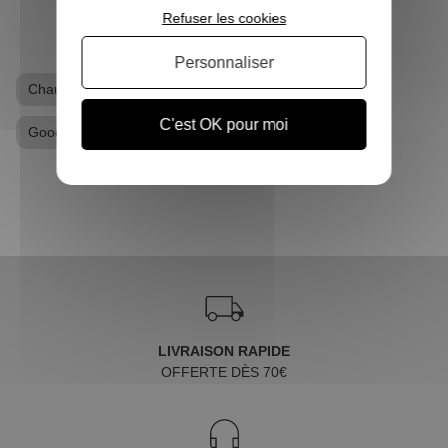
Refuser les cookies
Personnaliser
Chaussons
Chaussons Star Wars
C'est OK pour moi
Goodies Star Wars
LIVRAISON RAPIDE
OFFERTE DÈS 70€