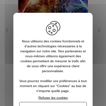
Pourquoi Star Wars est
Q
devenu une saga culte ?
geek
Nous utilisons des cookies fonctionnels et
Créée par Georges Lucas, Star Wars est
d’autres technologies nécessaires à la
l'une des franchises les plus populaires et
Vous c
navigation sur notre site. Nos partenaires et
les plus rentables de toute l'histoire du
à Noë
nous-mêmes utilisons également des
cinéma. Tout commence avec le premier
l’univ
cookies permettant de mesurer le trafic afin
film, en réalité l'épisode 4 d'une
Notr
de vous offrir une expérience client
ennealogie, qui devient culte dès sa...
regor
personnalisée.
Po
Vous pourrez modifier vos préférences à tout
moment en cliquant sur “Cookies” au bas de
VOIR L'ARTICLE
n'importe quelle page.
Refuser les cookies