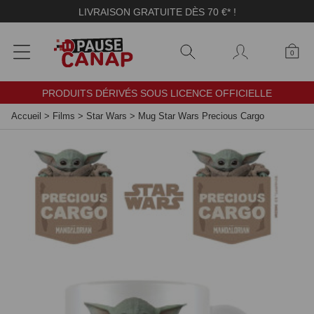
Panneau de gestion des cookies
LIVRAISON GRATUITE DÈS 70 €* !
0
PRODUITS DÉRIVÉS SOUS LICENCE OFFICIELLE
Accueil
>
Films
>
Star Wars
>
Mug Star Wars Precious Cargo