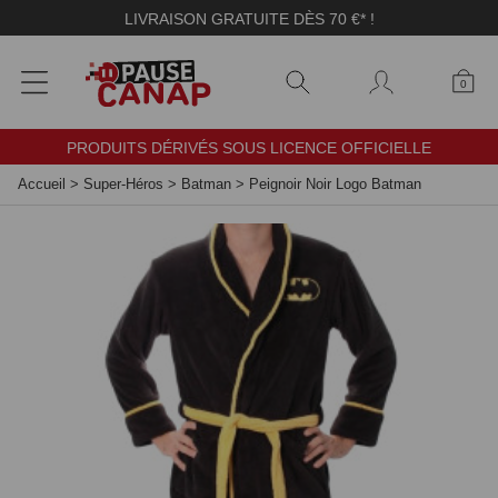
Panneau de gestion des cookies
LIVRAISON GRATUITE DÈS 70 €* !
0
PRODUITS DÉRIVÉS SOUS LICENCE OFFICIELLE
Accueil
>
Super-Héros
>
Batman
>
Peignoir Noir Logo Batman