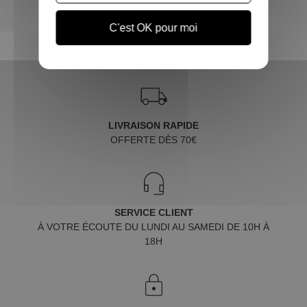
C'est OK pour moi
LIVRAISON RAPIDE
OFFERTE DÈS 70€
SERVICE CLIENT
À VOTRE ÉCOUTE DU LUNDI AU SAMEDI DE 10H À
18H