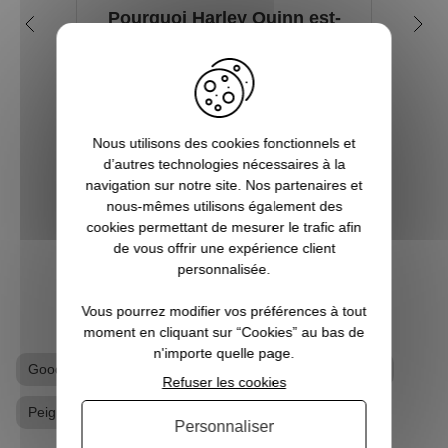
Pourquoi Harley Quinn est-
Qui
elle si fascinante ?
em
Harley Quinn fait partie des personnages
L’uni
emblématiques de DC Comics. Associée
vilain
au Joker pour le meilleur et pour le pire
se vo
Nous utilisons des cookies fonctionnels et
dans l'imaginaire collectif, elle a su prendre
récur
d’autres technologies nécessaires à la
une place prépondérante grâce à sa
jurés.
navigation sur notre site. Nos partenaires et
personnalité charismatique mêlan...
nous-mêmes utilisons également des
cookies permettant de mesurer le trafic afin
de vous offrir une expérience client
VOIR L'ARTICLE
personnalisée.
Vous pourrez modifier vos préférences à tout
moment en cliquant sur “Cookies” au bas de
n'importe quelle page.
Goodies Batman
Goodies DC Comics
Peignoir
Refuser les cookies
Peignoir Batman
Personnaliser