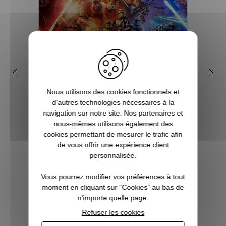
Pourquoi Star Wars est
Q
devenu une saga culte ?
geek
Nous utilisons des cookies fonctionnels et
d’autres technologies nécessaires à la
Créée par Georges Lucas, Star Wars est
navigation sur notre site. Nos partenaires et
l'une des franchises les plus populaires et
Vous c
nous-mêmes utilisons également des
les plus rentables de toute l'histoire du
à Noë
cookies permettant de mesurer le trafic afin
cinéma. Tout commence avec le premier
l’univ
de vous offrir une expérience client
film, en réalité l'épisode 4 d'une
Notr
personnalisée.
ennealogie, qui devient culte dès sa...
regor
Po
Vous pourrez modifier vos préférences à tout
moment en cliquant sur “Cookies” au bas de
VOIR L'ARTICLE
n'importe quelle page.
Refuser les cookies