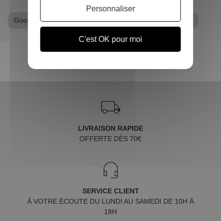
Personnaliser
Goodies Star Wars
T-shirt geek
Tshirt Star Wars
C'est OK pour moi
LIVRAISON RAPIDE
OFFERTE DÈS 70€
SERVICE CLIENT
À VOTRE ÉCOUTE DU LUNDI AU SAMEDI DE 10H À
18H