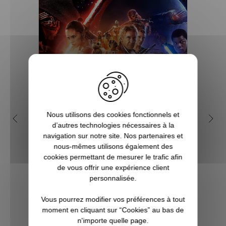
Pourquoi Star Wars est
Q
Nous utilisons des cookies fonctionnels et
d’autres technologies nécessaires à la
devenu une saga culte ?
geek
navigation sur notre site. Nos partenaires et
nous-mêmes utilisons également des
Créée par Georges Lucas, Star Wars est
cookies permettant de mesurer le trafic afin
l'une des franchises les plus populaires et
Vous c
de vous offrir une expérience client
les plus rentables de toute l'histoire du
à Noë
personnalisée.
cinéma. Tout commence avec le premier
l’univ
film, en réalité l'épisode 4 d'une
Notr
Vous pourrez modifier vos préférences à tout
ennealogie, qui devient culte dès sa...
regor
moment en cliquant sur “Cookies” au bas de
Po
n'importe quelle page.