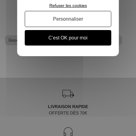
Refuser les cookies
VOIR L'ARTICLE
Personnaliser
C'est OK pour moi
Goodies Star Wars
T-shirt geek
Tshirt Star Wars
LIVRAISON RAPIDE
OFFERTE DÈS 70€