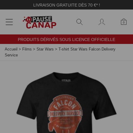
Panneau de gestion des cookies
LIVRAISON GRATUITE DÈS 70 €* !
0
PRODUITS DÉRIVÉS SOUS LICENCE OFFICIELLE
Accueil
>
Films
>
Star Wars
>
T-shirt Star Wars Falcon Delivery
Service