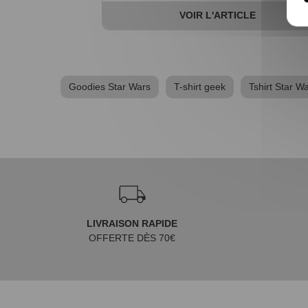
VOIR L'ARTICLE
Goodies Star Wars
T-shirt geek
Tshirt Star W
LIVRAISON RAPIDE
OFFERTE DÈS 70€