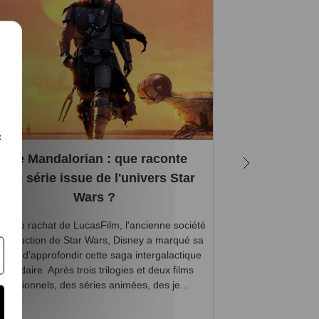
c
The Mandalorian : que raconte
Qui son
ette série issue de l'univers Star
incontourn
Wars ?
uis le rachat de LucasFilm, l'ancienne société
Star Wars est une
production de Star Wars, Disney a marqué sa
monde entier. L
lonté d'approfondir cette saga intergalactique
nombreuses : de
égendaire. Après trois trilogies et deux films
effets spéciaux à
additionnels, des séries animées, des je...
les ambiances f