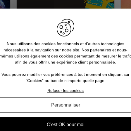
Nous utilisons des cookies fonctionnels et d’autres technologies
nécessaires à la navigation sur notre site. Nos partenaires et nous-
mêmes utilisons également des cookies permettant de mesurer le trafi
afin de vous offrir une expérience client personnalisée.
u
Quelles sont les licences geeks
incontournables à offrir à Noël ?
c
Vous pourrez modifier vos préférences à tout moment en cliquant sur
“Cookies” au bas de n'importe quelle page.
une
Vous cherchez une idée de cadeau à offrir à Noël
Refuser les cookies
us
à l’un de vos amis passionné par l’univers Geek ?
Dep
t
Vous êtes au bon endroit ! Notre boutique Pause
de 
é
Canap à Calais regorge de trésors pour les
Personnaliser
vo
lte
amateurs de Pop culture : que vous soyez à l...
l
C'est OK pour moi