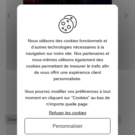
Pourquoi Star Wars est
Q
devenu une saga culte ?
geek
Créée par Georges Lucas, Star Wars est
Nous utilisons des cookies fonctionnels et
l'une des franchises les plus populaires et
Vous c
d’autres technologies nécessaires à la
les plus rentables de toute l'histoire du
à Noë
navigation sur notre site. Nos partenaires et
cinéma. Tout commence avec le premier
l’univ
nous-mêmes utilisons également des
film, en réalité l'épisode 4 d'une
Notr
cookies permettant de mesurer le trafic afin
ennealogie, qui devient culte dès sa...
regor
de vous offrir une expérience client
Po
personnalisée.
VOIR L'ARTICLE
Vous pourrez modifier vos préférences à tout
moment en cliquant sur “Cookies” au bas de
n'importe quelle page.
Refuser les cookies
Goodies Star Wars
T-shirt geek
Tshirt Star Wars
Personnaliser