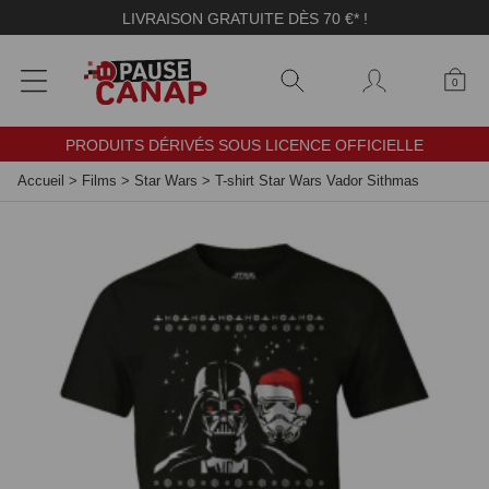
Panneau de gestion des cookies
LIVRAISON GRATUITE DÈS 70 €* !
0
PRODUITS DÉRIVÉS SOUS LICENCE OFFICIELLE
Accueil
>
Films
>
Star Wars
>
T-shirt Star Wars Vador Sithmas