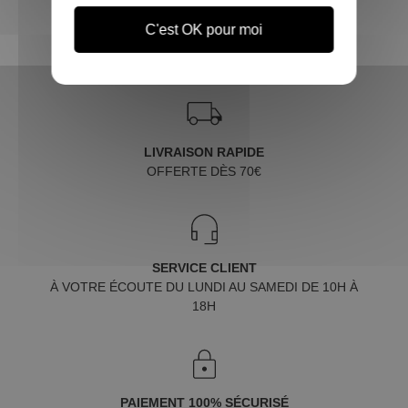
C'est OK pour moi
LIVRAISON RAPIDE
OFFERTE DÈS 70€
SERVICE CLIENT
À VOTRE ÉCOUTE DU LUNDI AU SAMEDI DE 10H À
18H
PAIEMENT 100% SÉCURISÉ