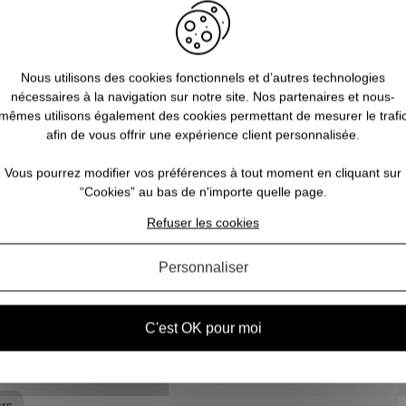
Nous utilisons des cookies fonctionnels et d’autres technologies
u
Quelles sont les licences geeks
nécessaires à la navigation sur notre site. Nos partenaires et nous-
incontournables à offrir à Noël ?
c
mêmes utilisons également des cookies permettant de mesurer le trafi
afin de vous offrir une expérience client personnalisée.
une
Vous cherchez une idée de cadeau à offrir à Noël
us
à l’un de vos amis passionné par l’univers Geek ?
Dep
Vous pourrez modifier vos préférences à tout moment en cliquant sur
t
Vous êtes au bon endroit ! Notre boutique Pause
de 
“Cookies” au bas de n'importe quelle page.
é
Canap à Calais regorge de trésors pour les
vo
Refuser les cookies
lte
amateurs de Pop culture : que vous soyez à l...
l
Personnaliser
VOIR L'ARTICLE
C'est OK pour moi
ars