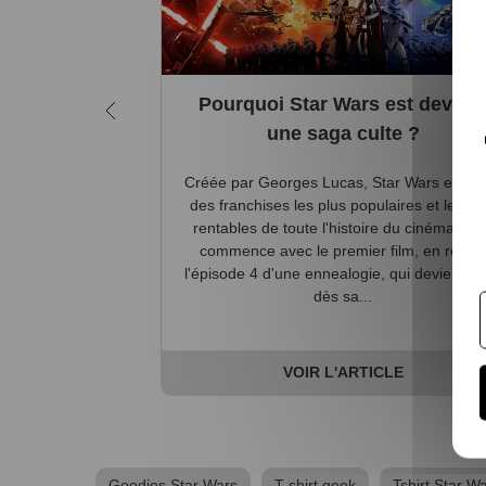
Pourquoi Star Wars est deven
une saga culte ?
Créée par Georges Lucas, Star Wars est l'
des franchises les plus populaires et les pl
rentables de toute l'histoire du cinéma. Tou
commence avec le premier film, en réalit
l'épisode 4 d'une ennealogie, qui devient cu
dès sa...
VOIR L'ARTICLE
Goodies Star Wars
T-shirt geek
Tshirt Star W