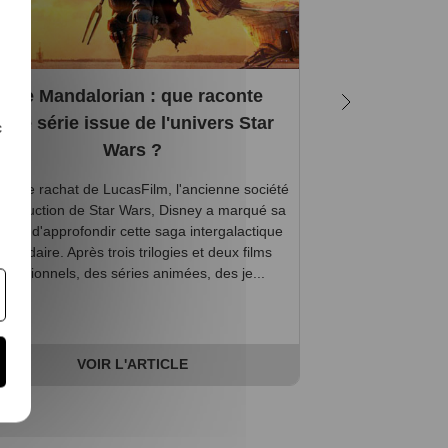
The Mandalorian : que raconte
5 bonnes rai
ette série issue de l'univers Star
c
Wars ?
Vous êtes accro
uis le rachat de LucasFilm, l'ancienne société
l’affût de la sorti
production de Star Wars, Disney a marqué sa
? Les jeux vidéo 
lonté d'approfondir cette saga intergalactique
pour vous, mais 
égendaire. Après trois trilogies et deux films
vous êtes, ici,
additionnels, des séries animées, des je...
V
VOIR L'ARTICLE