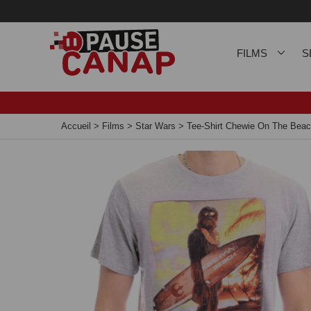
Panneau de gestion des cookies
FILMS
S
Accueil
>
Films
>
Star Wars
>
Tee-Shirt Chewie On The Beac