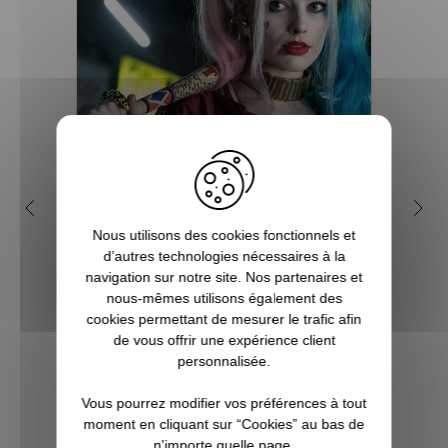
Pourquoi Harley Quinn est-
Qui
elle si fascinante ?
em
Nous utilisons des cookies fonctionnels et
d’autres technologies nécessaires à la
Harley Quinn fait partie des personnages
L’uni
navigation sur notre site. Nos partenaires et
emblématiques de DC Comics. Associée
vilain
nous-mêmes utilisons également des
au Joker pour le meilleur et pour le pire
se vo
cookies permettant de mesurer le trafic afin
dans l'imaginaire collectif, elle a su prendre
récur
de vous offrir une expérience client
une place prépondérante grâce à sa
jurés.
personnalisée.
personnalité charismatique mêlan...
Vous pourrez modifier vos préférences à tout
moment en cliquant sur “Cookies” au bas de
n'importe quelle page.