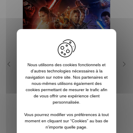
Pourquoi Star Wars est
Q
Nous utilisons des cookies fonctionnels et
devenu une saga culte ?
geek
d’autres technologies nécessaires à la
navigation sur notre site. Nos partenaires et
nous-mêmes utilisons également des
Créée par Georges Lucas, Star Wars est
cookies permettant de mesurer le trafic afin
l'une des franchises les plus populaires et
Vous c
de vous offrir une expérience client
les plus rentables de toute l'histoire du
à Noë
personnalisée.
cinéma. Tout commence avec le premier
l’univ
film, en réalité l'épisode 4 d'une
Notr
Vous pourrez modifier vos préférences à tout
ennealogie, qui devient culte dès sa...
regor
moment en cliquant sur “Cookies” au bas de
Po
n'importe quelle page.