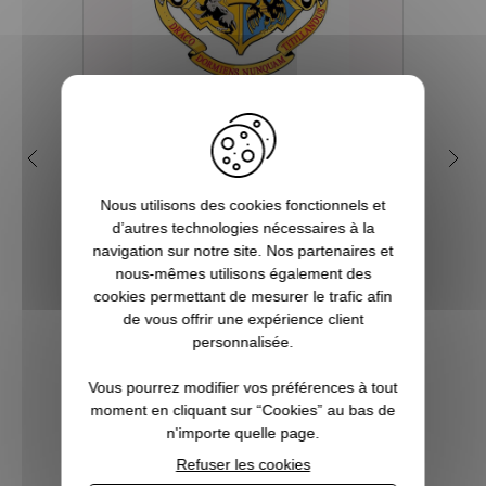
Quelles sont les 4 maisons
Q
dans la saga Harry Potter ?
my
Nous utilisons des cookies fonctionnels et
Depuis sa première parution en 1997, et
d’autres technologies nécessaires à la
plus encore avec l’arrivée du film en 2001,
Tout 
navigation sur notre site. Nos partenaires et
le phénomène Harry Potter a conquis la
se re
nous-mêmes utilisons également des
culture mondiale. La Pottermania nous a
fois
cookies permettant de mesurer le trafic afin
tous et toutes touchées. Qui n’a pas
aimera
de vous offrir une expérience client
attendu, fébrilement, le jour de s...
plu
personnalisée.
Pott
Vous pourrez modifier vos préférences à tout
VOIR L'ARTICLE
moment en cliquant sur “Cookies” au bas de
n'importe quelle page.
Refuser les cookies