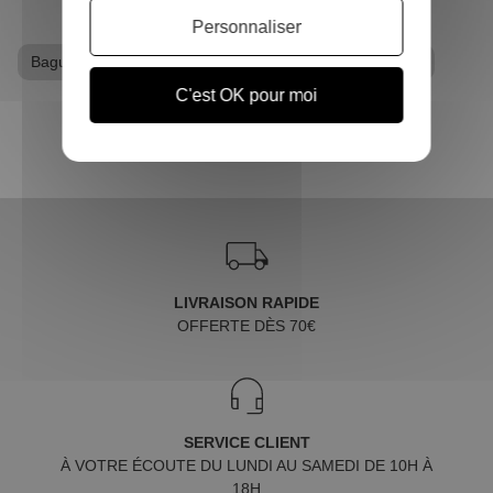
Personnaliser
Baguette Harry Potter
Produits dérivés Harry Potter
C'est OK pour moi
LIVRAISON RAPIDE
OFFERTE DÈS 70€
SERVICE CLIENT
À VOTRE ÉCOUTE DU LUNDI AU SAMEDI DE 10H À
18H