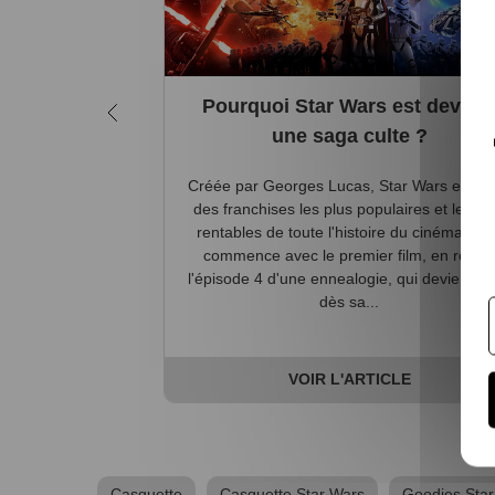
Pourquoi Star Wars est deven
une saga culte ?
Créée par Georges Lucas, Star Wars est l'
des franchises les plus populaires et les pl
rentables de toute l'histoire du cinéma. Tou
commence avec le premier film, en réalit
l'épisode 4 d'une ennealogie, qui devient cu
dès sa...
VOIR L'ARTICLE
Casquette
Casquette Star Wars
Goodies Star