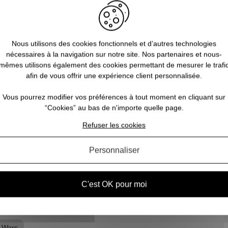
Nous utilisons des cookies fonctionnels et d’autres technologies
u
Quelles sont les licences geeks
nécessaires à la navigation sur notre site. Nos partenaires et nous-
incontournables à offrir à Noël ?
c
mêmes utilisons également des cookies permettant de mesurer le trafi
afin de vous offrir une expérience client personnalisée.
une
Vous cherchez une idée de cadeau à offrir à Noël
us
à l’un de vos amis passionné par l’univers Geek ?
Dep
Vous pourrez modifier vos préférences à tout moment en cliquant sur
t
Vous êtes au bon endroit ! Notre boutique Pause
de 
“Cookies” au bas de n'importe quelle page.
é
Canap à Calais regorge de trésors pour les
vo
Refuser les cookies
lte
amateurs de Pop culture : que vous soyez à l...
l
Personnaliser
VOIR L'ARTICLE
C'est OK pour moi
 Wars