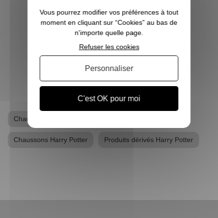
culture mondiale. La Pottermania nous a
foi
tous et toutes touchées. Qui n’a pas
aimera
Vous pourrez modifier vos préférences à tout
attendu, fébrilement, le jour de s...
plu
moment en cliquant sur “Cookies” au bas de
Pott
n'importe quelle page.
Refuser les cookies
VOIR L'ARTICLE
Personnaliser
C'est OK pour moi
Chaussette de Noël Harry Potter
Chaussons Harry Potter
Produits dérivés Harry Potter