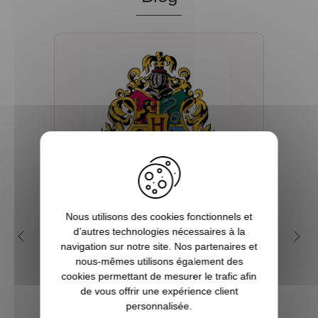
Nous utilisons des cookies fonctionnels et
Quelles sont les 4 maisons
Q
d’autres technologies nécessaires à la
dans la saga Harry Potter ?
my
navigation sur notre site. Nos partenaires et
nous-mêmes utilisons également des
Depuis sa première parution en 1997, et
cookies permettant de mesurer le trafic afin
plus encore avec l’arrivée du film en 2001,
Tout 
de vous offrir une expérience client
le phénomène Harry Potter a conquis la
se re
personnalisée.