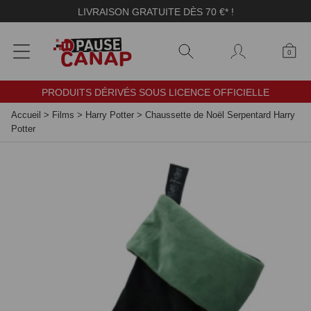
Panneau de gestion des cookies
LIVRAISON GRATUITE DÈS 70 €* !
0
PRODUITS DÉRIVÉS SOUS LICENCE OFFICIELLE
Accueil
>
Films
>
Harry Potter
>
Chaussette de Noël Serpentard Harry
Potter