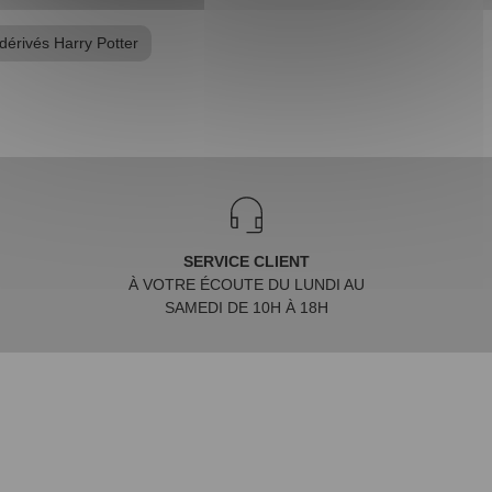
dérivés Harry Potter
SERVICE CLIENT
À VOTRE ÉCOUTE DU LUNDI AU
SAMEDI DE 10H À 18H