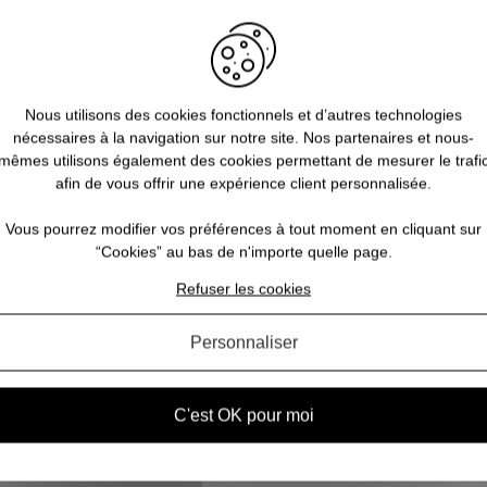
Nous utilisons des cookies fonctionnels et d’autres technologies
nécessaires à la navigation sur notre site. Nos partenaires et nous-
la
Quels sont les 10 objets
mêmes utilisons également des cookies permettant de mesurer le trafi
mythiques de la saga Harry Potter
afin de vous offrir une expérience client personnalisée.
?
us
Vou
Vous pourrez modifier vos préférences à tout moment en cliquant sur
Tout Potterhead (fans d'Harry Potter) qui se
à l
“Cookies” au bas de n'importe quelle page.
re
respecte s’est demandé au moins une fois dans
Vou
Refuser les cookies
tes
sa vie quel objet magique il aimerait posséder.
le
Parmi les artefacts les plus emblématiques de la
am
saga Harry Potter, nous en avons sélectionné d...
Personnaliser
C'est OK pour moi
VOIR L'ARTICLE