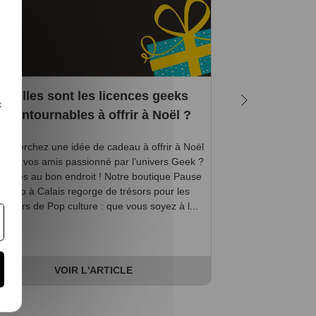
Quelles sont les licences geeks
5 bonnes rai
c
incontournables à offrir à Noël ?
s cherchez une idée de cadeau à offrir à Noël
Vous êtes accro
’un de vos amis passionné par l’univers Geek ?
l’affût de la sorti
s êtes au bon endroit ! Notre boutique Pause
? Les jeux vidéo 
Canap à Calais regorge de trésors pour les
pour vous, mais 
ateurs de Pop culture : que vous soyez à l...
vous êtes, ici,
VOIR L'ARTICLE
V