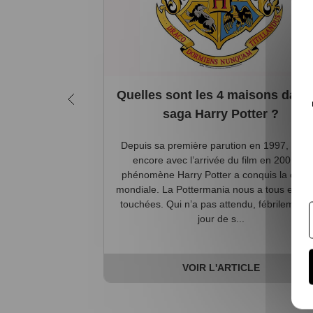
Quelles sont les 4 maisons dans 
saga Harry Potter ?
Depuis sa première parution en 1997, et pl
encore avec l’arrivée du film en 2001, le
phénomène Harry Potter a conquis la cultu
mondiale. La Pottermania nous a tous et tou
touchées. Qui n’a pas attendu, fébrilement, 
jour de s...
VOIR L'ARTICLE