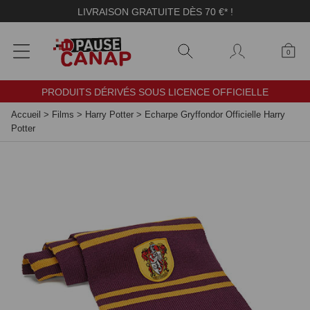
Panneau de gestion des cookies
LIVRAISON GRATUITE DÈS 70 €* !
0
PRODUITS DÉRIVÉS SOUS LICENCE OFFICIELLE
Accueil
>
Films
>
Harry Potter
>
Echarpe Gryffondor Officielle Harry
Potter