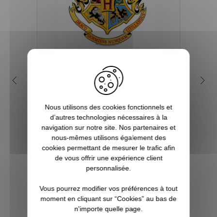
Quelles sont les 4 maisons
Q
dans la saga Harry Potter ?
my
Depuis sa première parution en 1997, et
Nous utilisons des cookies fonctionnels et
plus encore avec l’arrivée du film en 2001,
Tout 
d’autres technologies nécessaires à la
le phénomène Harry Potter a conquis la
se re
navigation sur notre site. Nos partenaires et
culture mondiale. La Pottermania nous a
fois
nous-mêmes utilisons également des
tous et toutes touchées. Qui n’a pas
aimera
cookies permettant de mesurer le trafic afin
attendu, fébrilement, le jour de s...
plu
de vous offrir une expérience client
Pott
personnalisée.
Vous pourrez modifier vos préférences à tout
VOIR L'ARTICLE
moment en cliquant sur “Cookies” au bas de
n'importe quelle page.