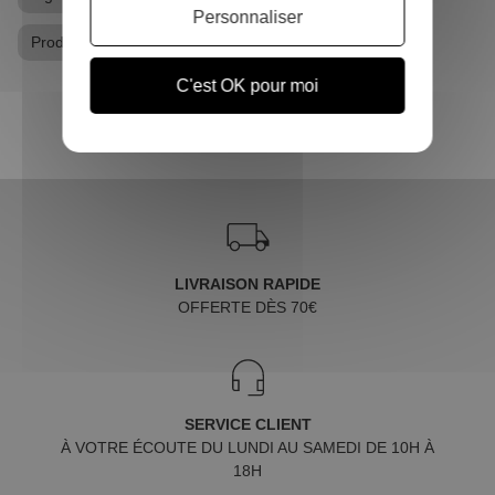
Personnaliser
Produits dérivés Harry Potter
C'est OK pour moi
LIVRAISON RAPIDE
OFFERTE DÈS 70€
SERVICE CLIENT
À VOTRE ÉCOUTE DU LUNDI AU SAMEDI DE 10H À
18H