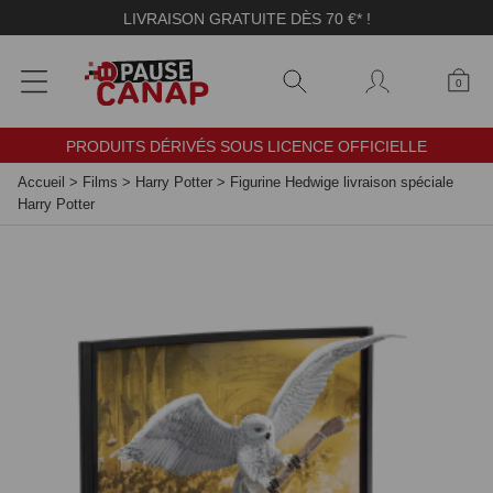
Panneau de gestion des cookies
LIVRAISON GRATUITE DÈS 70 €* !
0
PRODUITS DÉRIVÉS SOUS LICENCE OFFICIELLE
Accueil
>
Films
>
Harry Potter
>
Figurine Hedwige livraison spéciale
Harry Potter