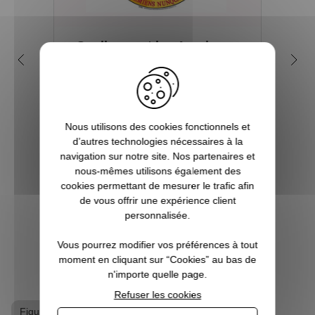
Quelles sont les 4 maisons
Q
dans la saga Harry Potter ?
my
Depuis sa première parution en 1997, et
plus encore avec l’arrivée du film en 2001,
Tout 
le phénomène Harry Potter a conquis la
se re
Nous utilisons des cookies fonctionnels et
culture mondiale. La Pottermania nous a
fois
d’autres technologies nécessaires à la
tous et toutes touchées. Qui n’a pas
aimera
navigation sur notre site. Nos partenaires et
attendu, fébrilement, le jour de s...
plu
nous-mêmes utilisons également des
Pott
cookies permettant de mesurer le trafic afin
de vous offrir une expérience client
personnalisée.
VOIR L'ARTICLE
Vous pourrez modifier vos préférences à tout
moment en cliquant sur “Cookies” au bas de
n'importe quelle page.
Refuser les cookies
Figurine
Figurine Harry Potter