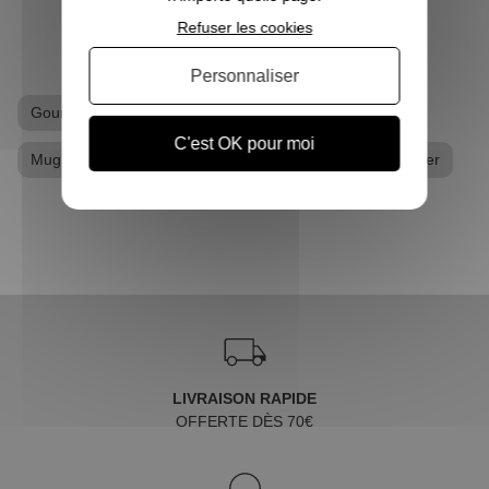
Refuser les cookies
Personnaliser
Gourde
Gourde Harry Potter
C'est OK pour moi
Mug / Tasse Harry Potter
Produits dérivés Harry Potter
LIVRAISON RAPIDE
OFFERTE DÈS 70€