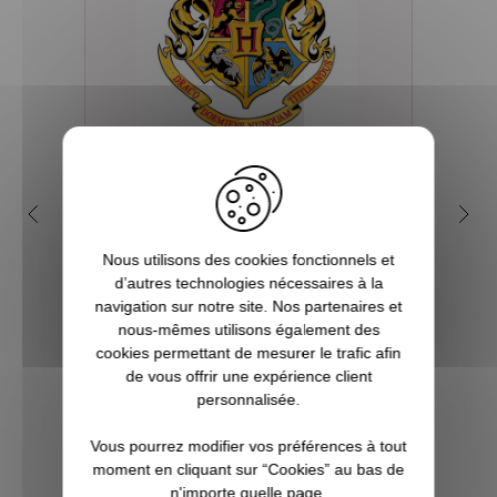
Quelles sont les 4 maisons
Q
dans la saga Harry Potter ?
my
Nous utilisons des cookies fonctionnels et
Depuis sa première parution en 1997, et
d’autres technologies nécessaires à la
plus encore avec l’arrivée du film en 2001,
Tout 
navigation sur notre site. Nos partenaires et
le phénomène Harry Potter a conquis la
se re
nous-mêmes utilisons également des
culture mondiale. La Pottermania nous a
fois
cookies permettant de mesurer le trafic afin
tous et toutes touchées. Qui n’a pas
aimera
de vous offrir une expérience client
attendu, fébrilement, le jour de s...
plu
personnalisée.
Pott
Vous pourrez modifier vos préférences à tout
VOIR L'ARTICLE
moment en cliquant sur “Cookies” au bas de
n'importe quelle page.