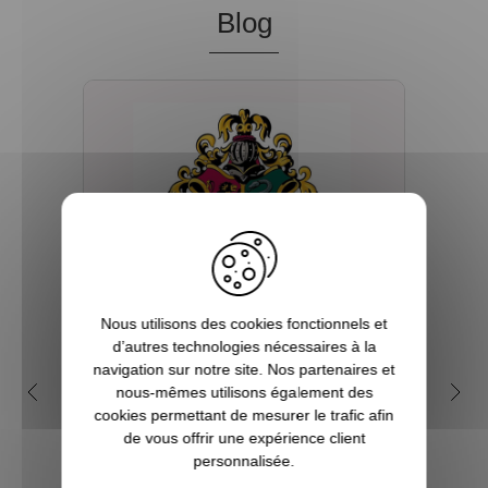
Blog
Nous utilisons des cookies fonctionnels et
d’autres technologies nécessaires à la
navigation sur notre site. Nos partenaires et
Quelles sont les 4 maisons
Q
nous-mêmes utilisons également des
dans la saga Harry Potter ?
my
cookies permettant de mesurer le trafic afin
de vous offrir une expérience client
Depuis sa première parution en 1997, et
personnalisée.
plus encore avec l’arrivée du film en 2001,
Tout 