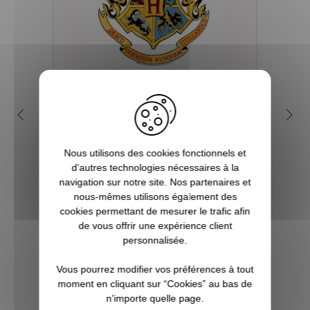
Quelles sont les 4 maisons
Q
dans la saga Harry Potter ?
my
Depuis sa première parution en 1997, et
Nous utilisons des cookies fonctionnels et
plus encore avec l’arrivée du film en 2001,
Tout 
d’autres technologies nécessaires à la
le phénomène Harry Potter a conquis la
se re
navigation sur notre site. Nos partenaires et
culture mondiale. La Pottermania nous a
foi
nous-mêmes utilisons également des
tous et toutes touchées. Qui n’a pas
aimera
cookies permettant de mesurer le trafic afin
attendu, fébrilement, le jour de s...
plu
de vous offrir une expérience client
Pott
personnalisée.
Vous pourrez modifier vos préférences à tout
VOIR L'ARTICLE
moment en cliquant sur “Cookies” au bas de
n'importe quelle page.