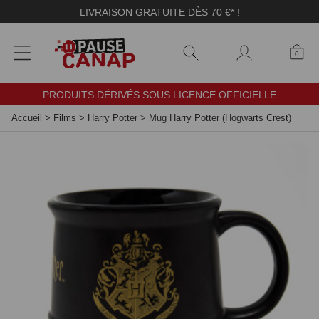
Panneau de gestion des cookies
LIVRAISON GRATUITE DÈS 70 €* !
0
PRODUITS DÉRIVÉS SOUS LICENCE OFFICIELLE
Accueil
>
Films
>
Harry Potter
>
Mug Harry Potter (Hogwarts Crest)