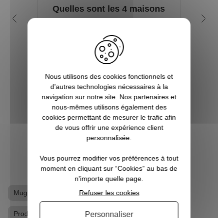
Quelles sont les 4 maisons
Q
dans la saga Harry Potter ?
my
Depuis sa première parution en 1997, et
plus encore avec l’arrivée du film en 2001,
Tout 
le phénomène Harry Potter a conquis la
se re
culture mondiale. La Pottermania nous a
fois
Nous utilisons des cookies fonctionnels et
tous et toutes touchées. Qui n’a pas
aimera
d’autres technologies nécessaires à la
attendu, fébrilement, le jour de s...
plu
navigation sur notre site. Nos partenaires et
Pott
nous-mêmes utilisons également des
cookies permettant de mesurer le trafic afin
de vous offrir une expérience client
VOIR L'ARTICLE
personnalisée.
Vous pourrez modifier vos préférences à tout
moment en cliquant sur “Cookies” au bas de
n'importe quelle page.
Refuser les cookies
Mug
Mug / Tasse Harry Potter
Produits dérivés Harry Potter
Personnaliser