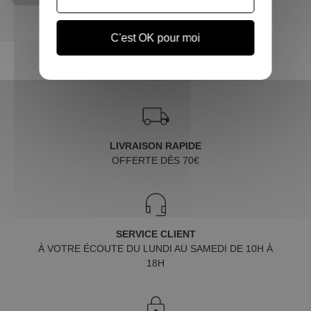
C'est OK pour moi
LIVRAISON RAPIDE
OFFERTE DÈS 70€
SERVICE CLIENT
À VOTRE ÉCOUTE DU LUNDI AU SAMEDI DE 10H À
18H