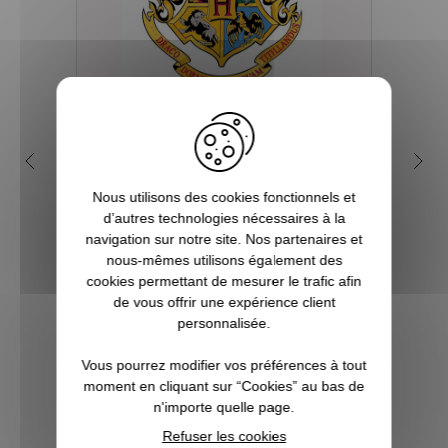
Quelles sont les 4 maisons
Q
dans la saga Harry Potter ?
my
Nous utilisons des cookies fonctionnels et
Depuis sa première parution en 1997, et
d’autres technologies nécessaires à la
plus encore avec l’arrivée du film en 2001,
Tout 
navigation sur notre site. Nos partenaires et
le phénomène Harry Potter a conquis la
se re
nous-mêmes utilisons également des
culture mondiale. La Pottermania nous a
foi
cookies permettant de mesurer le trafic afin
tous et toutes touchées. Qui n’a pas
aimera
de vous offrir une expérience client
attendu, fébrilement, le jour de s...
plu
personnalisée.
Pott
Vous pourrez modifier vos préférences à tout
moment en cliquant sur “Cookies” au bas de
VOIR L'ARTICLE
n'importe quelle page.
Refuser les cookies