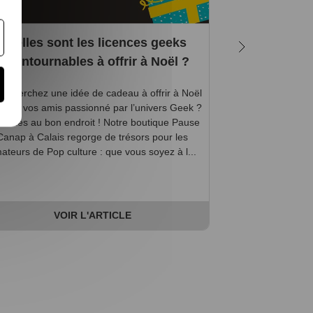
Quelles sont les licences geeks
Quelles 
incontournables à offrir à Noël ?
magiques in
saga
s cherchez une idée de cadeau à offrir à Noël
’un de vos amis passionné par l’univers Geek ?
Petits et grands,
s êtes au bon endroit ! Notre boutique Pause
Potter a probable
Canap à Calais regorge de trésors pour les
que vous vous at
ateurs de Pop culture : que vous soyez à l...
d'admission d
aventures de l'app
VOIR L'ARTICLE
V