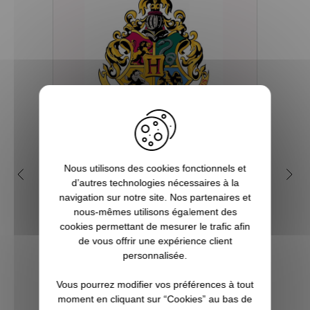
Quelles sont les 4 maisons
Q
Nous utilisons des cookies fonctionnels et
dans la saga Harry Potter ?
my
d’autres technologies nécessaires à la
navigation sur notre site. Nos partenaires et
Depuis sa première parution en 1997, et
nous-mêmes utilisons également des
plus encore avec l’arrivée du film en 2001,
Tout 
cookies permettant de mesurer le trafic afin
le phénomène Harry Potter a conquis la
se re
de vous offrir une expérience client
culture mondiale. La Pottermania nous a
foi
personnalisée.
tous et toutes touchées. Qui n’a pas
aimera
attendu, fébrilement, le jour de s...
plu
Vous pourrez modifier vos préférences à tout
Pott
moment en cliquant sur “Cookies” au bas de