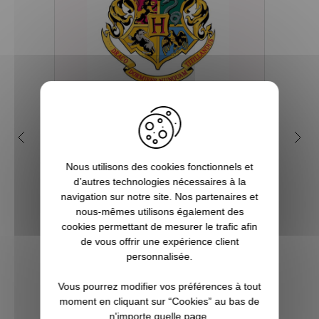
Quelles sont les 4 maisons
Q
dans la saga Harry Potter ?
my
Nous utilisons des cookies fonctionnels et
Depuis sa première parution en 1997, et
d’autres technologies nécessaires à la
plus encore avec l’arrivée du film en 2001,
Tout 
navigation sur notre site. Nos partenaires et
le phénomène Harry Potter a conquis la
se re
nous-mêmes utilisons également des
culture mondiale. La Pottermania nous a
foi
cookies permettant de mesurer le trafic afin
tous et toutes touchées. Qui n’a pas
aimera
de vous offrir une expérience client
attendu, fébrilement, le jour de s...
plu
personnalisée.
Pott
Vous pourrez modifier vos préférences à tout
VOIR L'ARTICLE
moment en cliquant sur “Cookies” au bas de
n'importe quelle page.