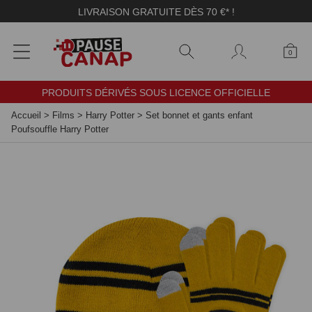
Panneau de gestion des cookies
LIVRAISON GRATUITE DÈS 70 €* !
0
PRODUITS DÉRIVÉS SOUS LICENCE OFFICIELLE
Accueil
>
Films
>
Harry Potter
>
Set bonnet et gants enfant
Poufsouffle Harry Potter