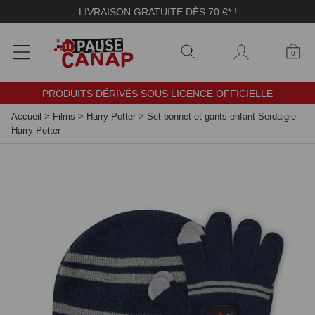
Panneau de gestion des cookies
LIVRAISON GRATUITE DÈS 70 €* !
0
PRODUITS DÉRIVÉS SOUS LICENCE OFFICIELLE
Accueil
>
Films
>
Harry Potter
>
Set bonnet et gants enfant Serdaigle
Harry Potter