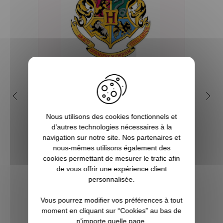
Quelles sont les 4 maisons
Q
dans la saga Harry Potter ?
my
Nous utilisons des cookies fonctionnels et
Depuis sa première parution en 1997, et
d’autres technologies nécessaires à la
plus encore avec l’arrivée du film en 2001,
Tout 
navigation sur notre site. Nos partenaires et
le phénomène Harry Potter a conquis la
se re
nous-mêmes utilisons également des
culture mondiale. La Pottermania nous a
foi
cookies permettant de mesurer le trafic afin
tous et toutes touchées. Qui n’a pas
aimera
de vous offrir une expérience client
attendu, fébrilement, le jour de s...
plu
personnalisée.
Pott
Vous pourrez modifier vos préférences à tout
VOIR L'ARTICLE
moment en cliquant sur “Cookies” au bas de
n'importe quelle page.