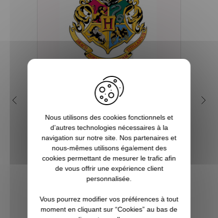
Quelles sont les 4 maisons
Q
dans la saga Harry Potter ?
my
Nous utilisons des cookies fonctionnels et
Depuis sa première parution en 1997, et
d’autres technologies nécessaires à la
plus encore avec l’arrivée du film en 2001,
Tout 
navigation sur notre site. Nos partenaires et
le phénomène Harry Potter a conquis la
se re
nous-mêmes utilisons également des
culture mondiale. La Pottermania nous a
fois
cookies permettant de mesurer le trafic afin
tous et toutes touchées. Qui n’a pas
aimera
de vous offrir une expérience client
attendu, fébrilement, le jour de s...
plu
personnalisée.
Pott
Vous pourrez modifier vos préférences à tout
moment en cliquant sur “Cookies” au bas de
VOIR L'ARTICLE