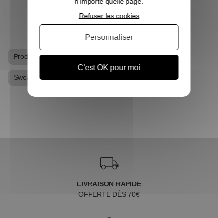
n'importe quelle page.
Refuser les cookies
Personnaliser
Produits dérivés Harry Potter
Sweat Harry Potter
C'est OK pour moi
Sweat, Pull
LIVRAISON RAPIDE
OFFERTE DÈS 70€