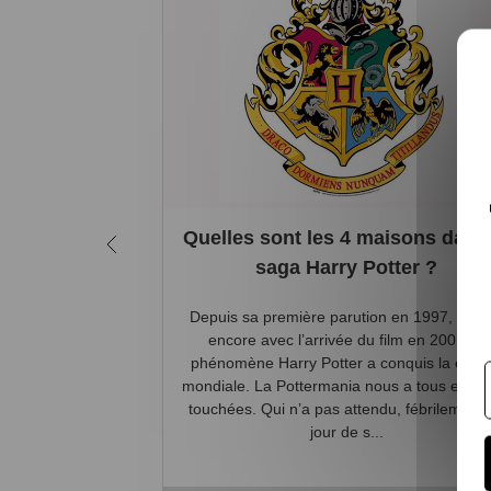
Quelles sont les 4 maisons dans 
saga Harry Potter ?
Depuis sa première parution en 1997, et pl
encore avec l’arrivée du film en 2001, le
phénomène Harry Potter a conquis la cultu
mondiale. La Pottermania nous a tous et tou
touchées. Qui n’a pas attendu, fébrilement, 
jour de s...