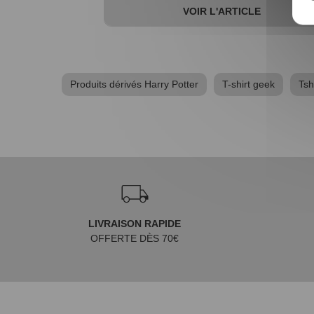
VOIR L'ARTICLE
Produits dérivés Harry Potter
T-shirt geek
Tsh
LIVRAISON RAPIDE
OFFERTE DÈS 70€