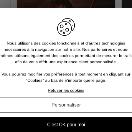
Nous utilisons des cookies fonctionnels et d’autres technologies
nécessaires à la navigation sur notre site. Nos partenaires et nous-
mêmes utilisons également des cookies permettant de mesurer le trafi
afin de vous offrir une expérience client personnalisée.
la
Quels sont les 10 objets
mythiques de la saga Harry Potter
Vous pourrez modifier vos préférences à tout moment en cliquant sur
?
“Cookies” au bas de n'importe quelle page.
us
Vou
Refuser les cookies
Tout Potterhead (fans d'Harry Potter) qui se
à l
re
respecte s’est demandé au moins une fois dans
Vou
tes
sa vie quel objet magique il aimerait posséder.
Personnaliser
le
Parmi les artefacts les plus emblématiques de la
am
saga Harry Potter, nous en avons sélectionné d...
C'est OK pour moi