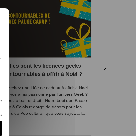
c
Quelles sont les licences geeks
Quelles 
incontournables à offrir à Noël ?
magiques in
saga
s cherchez une idée de cadeau à offrir à Noël
’un de vos amis passionné par l’univers Geek ?
Petits et grands,
s êtes au bon endroit ! Notre boutique Pause
Potter a probable
Canap à Calais regorge de trésors pour les
que vous vous at
ateurs de Pop culture : que vous soyez à l...
d'admission d
aventures de l'app