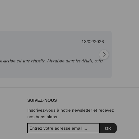
13/02/2026
Fabienne O.
les délais, colis
"Produit conforme mais je me suis trompée 
je pourrai..."
SUIVEZ-NOUS
Inscrivez-vous à notre newsletter et recevez
nos bons plans
OK