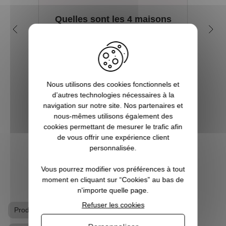
Quelles sont les 4 maisons
Q
dans la saga Harry Potter ?
my
Depuis sa première parution en 1997, et
plus encore avec l’arrivée du film en 2001,
Tout 
le phénomène Harry Potter a conquis la
se re
Nous utilisons des cookies fonctionnels et
culture mondiale. La Pottermania nous a
foi
d’autres technologies nécessaires à la
tous et toutes touchées. Qui n’a pas
aimera
navigation sur notre site. Nos partenaires et
attendu, fébrilement, le jour de s...
plu
nous-mêmes utilisons également des
Pott
cookies permettant de mesurer le trafic afin
de vous offrir une expérience client
VOIR L'ARTICLE
personnalisée.
Vous pourrez modifier vos préférences à tout
moment en cliquant sur “Cookies” au bas de
n'importe quelle page.
Refuser les cookies
Produits dérivés Harry Potter
T-shirt geek