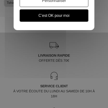
Personnaliser
Tshirt Harry Potter
C'est OK pour moi
LIVRAISON RAPIDE
OFFERTE DÈS 70€
SERVICE CLIENT
À VOTRE ÉCOUTE DU LUNDI AU SAMEDI DE 10H À
18H