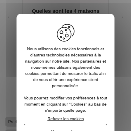
Quelles sont les 4 maisons
Q
dans la saga Harry Potter ?
my
Depuis sa première parution en 1997, et
plus encore avec l’arrivée du film en 2001,
Tout 
le phénomène Harry Potter a conquis la
se re
Nous utilisons des cookies fonctionnels et
culture mondiale. La Pottermania nous a
foi
d’autres technologies nécessaires à la
tous et toutes touchées. Qui n’a pas
aimera
navigation sur notre site. Nos partenaires et
attendu, fébrilement, le jour de s...
plu
nous-mêmes utilisons également des
Pott
cookies permettant de mesurer le trafic afin
de vous offrir une expérience client
VOIR L'ARTICLE
personnalisée.
Vous pourrez modifier vos préférences à tout
moment en cliquant sur “Cookies” au bas de
n'importe quelle page.
Refuser les cookies
Produits dérivés Harry Potter
T-shirt geek