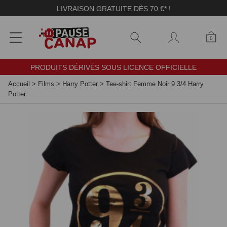
Panneau de gestion des cookies
LIVRAISON GRATUITE DÈS 70 €* !
0
PRODUITS DÉRIVÉS SOUS LICENCE OFFICIELLE
Accueil
>
Films
>
Harry Potter
>
Tee-shirt Femme Noir 9 3/4 Harry
Potter