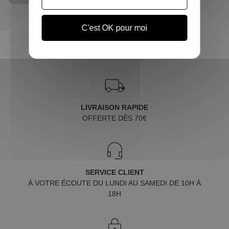
C'est OK pour moi
LIVRAISON RAPIDE
OFFERTE DÈS 70€
SERVICE CLIENT
À VOTRE ÉCOUTE DU LUNDI AU SAMEDI DE 10H À
18H