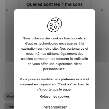
Quelles sont les 4 maisons
Q
dans la saga Harry Potter ?
my
Depuis sa première parution en 1997, et
plus encore avec l’arrivée du film en 2001,
Tout 
le phénomène Harry Potter a conquis la
se re
culture mondiale. La Pottermania nous a
foi
Nous utilisons des cookies fonctionnels et
tous et toutes touchées. Qui n’a pas
aimera
d’autres technologies nécessaires à la
attendu, fébrilement, le jour de s...
plu
navigation sur notre site. Nos partenaires et
Pott
nous-mêmes utilisons également des
cookies permettant de mesurer le trafic afin
de vous offrir une expérience client
VOIR L'ARTICLE
personnalisée.
Vous pourrez modifier vos préférences à tout
moment en cliquant sur “Cookies” au bas de
n'importe quelle page.
Refuser les cookies
Produits dérivés Harry Potter
T-shirt geek
Tshirt Harry Potter
Personnaliser