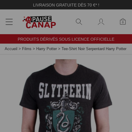
Panneau de gestion des cookies
LIVRAISON GRATUITE DÈS 70 €* !
0
PRODUITS DÉRIVÉS SOUS LICENCE OFFICIELLE
Accueil
>
Films
>
Harry Potter
>
Tee-Shirt Noir Serpentard Harry Potter