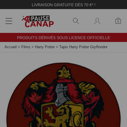
Panneau de gestion des cookies
LIVRAISON GRATUITE DÈS 70 €* !
0
PRODUITS DÉRIVÉS SOUS LICENCE OFFICIELLE
Accueil
>
Films
>
Harry Potter
>
Tapis Harry Potter Gryffondor