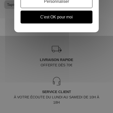
Personnaliser
Tapis geek
C'est OK pour moi
LIVRAISON RAPIDE
OFFERTE DÈS 70€
SERVICE CLIENT
À VOTRE ÉCOUTE DU LUNDI AU SAMEDI DE 10H À
18H