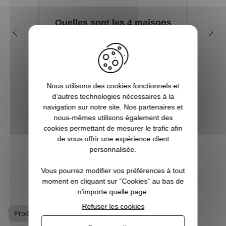
Quelles sont les 4 maisons
Q
dans la saga Harry Potter ?
my
Depuis sa première parution en 1997, et
plus encore avec l’arrivée du film en 2001,
Tout 
le phénomène Harry Potter a conquis la
se re
Nous utilisons des cookies fonctionnels et
culture mondiale. La Pottermania nous a
foi
d’autres technologies nécessaires à la
tous et toutes touchées. Qui n’a pas
aimera
navigation sur notre site. Nos partenaires et
attendu, fébrilement, le jour de s...
plu
nous-mêmes utilisons également des
Pott
cookies permettant de mesurer le trafic afin
de vous offrir une expérience client
VOIR L'ARTICLE
personnalisée.
Vous pourrez modifier vos préférences à tout
moment en cliquant sur “Cookies” au bas de
n'importe quelle page.
Refuser les cookies
Produits dérivés Harry Potter
Tapis Harry Potter