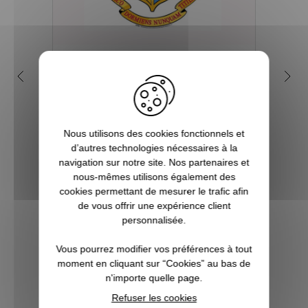
Quelles sont les 4 maisons
Q
dans la saga Harry Potter ?
my
Depuis sa première parution en 1997, et
plus encore avec l’arrivée du film en 2001,
Tout 
Nous utilisons des cookies fonctionnels et
le phénomène Harry Potter a conquis la
se re
d’autres technologies nécessaires à la
culture mondiale. La Pottermania nous a
foi
navigation sur notre site. Nos partenaires et
tous et toutes touchées. Qui n’a pas
aimera
nous-mêmes utilisons également des
attendu, fébrilement, le jour de s...
plu
cookies permettant de mesurer le trafic afin
Pott
de vous offrir une expérience client
personnalisée.
VOIR L'ARTICLE
Vous pourrez modifier vos préférences à tout
moment en cliquant sur “Cookies” au bas de
n'importe quelle page.
Refuser les cookies