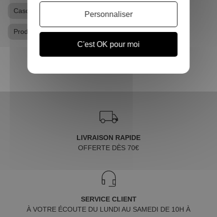
Casquette
Casquette Harry Potter
Personnaliser
Produits dérivés Harry Potter
C'est OK pour moi
LIVRAISON RAPIDE
OFFERTE DÈS 70€
SERVICE CLIENT
À VOTRE ÉCOUTE DU LUNDI AU SAMEDI DE 10H À