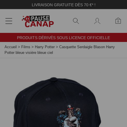
Panneau de gestion des cookies
LIVRAISON GRATUITE DÈS 70 €* !
0
PRODUITS DÉRIVÉS SOUS LICENCE OFFICIELLE
Accueil
>
Films
>
Harry Potter
>
Casquette Serdaigle Blason Harry
Potter bleue visière bleue ciel